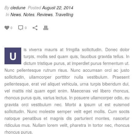
By
cledune
Posted
August 22, 2014
In
News
,
Notes
,
Reviews
,
Travelling
0
0
is viverra mauris at fringilla sollicitudin. Donec dolor
U
turpis, mollis sed quam quis, faucibus gravida tellus. In
dictum tristique purus, at imperdiet purus fermentum ut.
Nunc pellentesque rutrum risus. Nunc accumsan orci ac justo
sollicitudin, ullamcorper porttitor nulla vestibulum. Praesent
pellentesque, erat vel aliquet vehicula, urna turpis bibendum dui,
vel mattis nisl quam eget enim. Maecenas vel libero rhoncus,
rhoncus purus quis, varius lectus. In posuere ullamcorper odio, eu
gravida orci vestibulum nec. Morbi a ipsum ut est euismod
sollicitudin. Nunc molestie semper velit eget mollis. Cum sociis
natoque penatibus et magnis dis parturient montes, nascetur
ridiculus mus. Nullam lorem velit, pharetra in tortor nec, rhoncus
rhoncus purus.